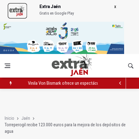
Extra Jaén
Gratis en Google Play
Vinila Von Bismark ofrece un espectáculo "rompedor" en el In
El lateral izquiero sub 23 David Márquez, nuevo fichaje del Rea
IU pide respuestas al Gobierno sobre la situación del ferrocarri
Inicio
Jaén
Torreperogil recibe 123.000 euros para la mejora de los depósitos de
agua