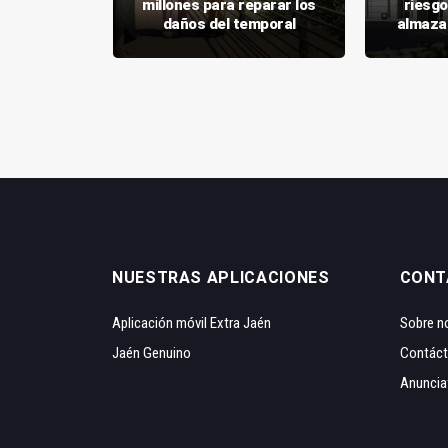
das a 943
millones para reparar los
riesgo
ganaderos
daños del temporal
almaza
NUESTRAS APLICACIONES
CONT
Aplicación móvil Extra Jaén
Sobre n
Jaén Genuino
Contác
Anuncia