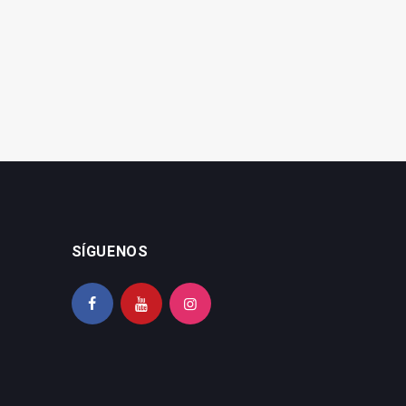
millones para reparar los
para reparar daños del
daños del temporal
temporal en el campo
SÍGUENOS