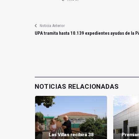
Noticia Anterior
UPA tramita hasta 10.139 expedientes ayudas de la 
NOTICIAS RELACIONADAS
pone 10,4
Las Villas recibirá 38
Premian