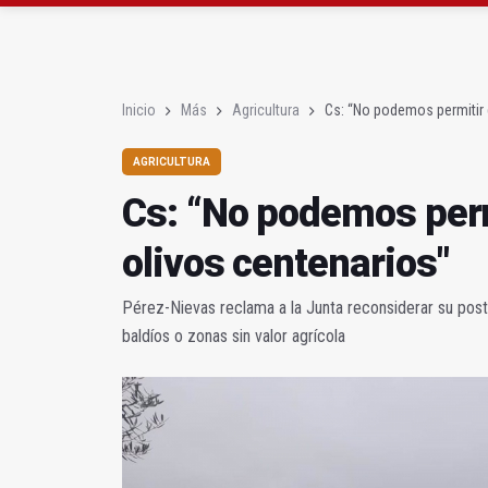
La Junta amplia la aler
Rubén Gómez se suma a
Inicio
Más
Agricultura
Cs: “No podemos permitir 
AGRICULTURA
Cs: “No podemos perm
olivos centenarios"
Pérez-Nievas reclama a la Junta reconsiderar su postur
baldíos o zonas sin valor agrícola