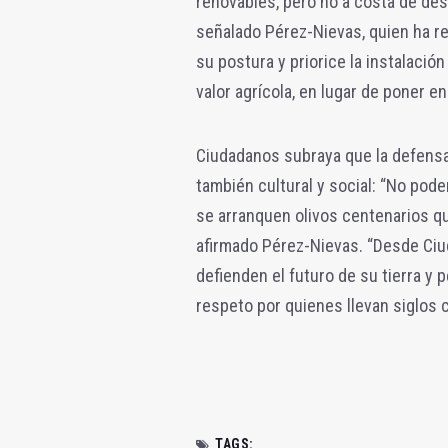
renovables, pero no a costa de dest
señalado Pérez-Nievas, quien ha r
su
postura y priorice la instalació
valor
agrícola, en lugar de poner en
Ciudadanos subraya que la defensa 
también cultural y social: “No pod
se arranquen olivos centenarios que
afirmado Pérez-Nievas. “Desde Ci
defienden el futuro de su tierra y 
respeto por quienes llevan siglos c
TAGS: