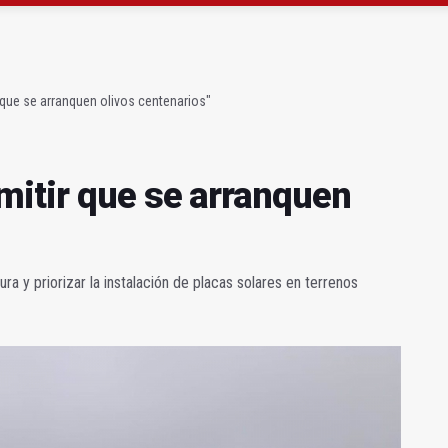
ta por listeria en Granada, Jaén y Sevilla
l Avanza Jaén Paraíso Interior
que se arranquen olivos centenarios"
itir que se arranquen
a y priorizar la instalación de placas solares en terrenos