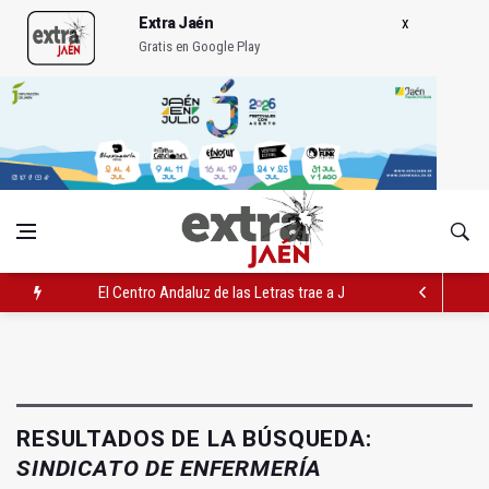
Extra Jaén
Gratis en Google Play
El Centro Andaluz de las Letras trae a Jaén al filósofo Omar L
Roban joyas de la Virgen de la Fuensanta Coronada de Alcaud
El PSOE acusa al PP de "apuntarse el tanto" de los datos de 
RESULTADOS DE LA BÚSQUEDA:
SINDICATO DE ENFERMERÍA