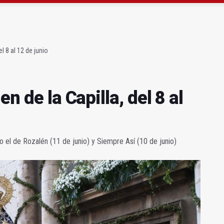
 Escuela de Hostelería Hacienda La Laguna en Baeza
anqueo a los negacionistas de la violencia machista
el 8 al 12 de junio
en de la Capilla, del 8 al
o el de Rozalén (11 de junio) y Siempre Así (10 de junio)