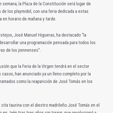
de semana, la Plaza de la Constitución será lugar de
de los playmobil, con una feria dedicada a estas
a en horario de mañana y tarde.
Festejos, José Manuel Higueras, ha destacado “la
 desarrollar una programación pensada para todos los
vas de los jiennenses”.
sión que la Feria de la Virgen tendrá en el sector
s casos, han anunciado ya un lleno completo por la
gramados como la reaparición de José Tomás en los
n cita taurina con el diestro madrileño José Tomás en el
n en Jaén tras tres años sin torear, que revolucionó a