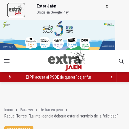
Extra Jaén
Gratis en Google Play
El PP acusa al PSOE de querer "dejar fuera" a la Junta en el Ce
Denuncian que Cazorla se queda con solo dos bomberos por 
Pelea con arma blanca acaba con una menor herida en Torred
Inicio
Para ver
De bar en peor
Raquel Torres: "La inteligencia debería estar al servicio de la felicidad"