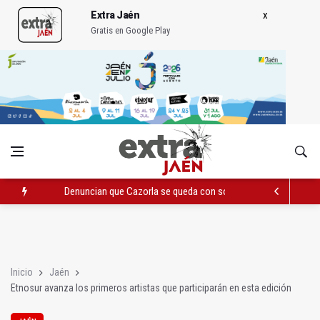
Extra Jaén
Gratis en Google Play
Denuncian que Cazorla se queda con solo dos bomberos por 
Pelea con arma blanca acaba con una menor herida en Torred
El PP acusa al PSOE de querer "dejar fuera" a la Junta en el Ce
Inicio
Jaén
Etnosur avanza los primeros artistas que participarán en esta edición