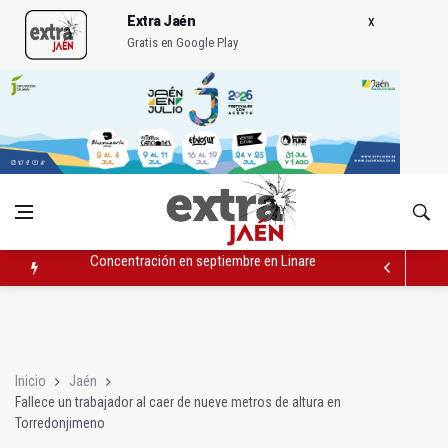
Extra Jaén
Gratis en Google Play
El barrio de San Felipe cuenta ya con un nuevo parque canino
Igualdad trasladará a Andalucía su próximo comité de crisis
Concentración en septiembre en Linares-Baeza por el ferrocarr
Inicio
Jaén
Fallece un trabajador al caer de nueve metros de altura en
Torredonjimeno