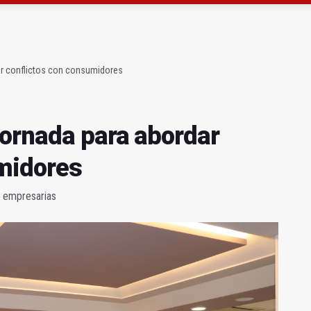
gen de la Fuensanta Coronada de Alcaudete
 "apuntarse el tanto" de los datos de empleo
ar conflictos con consumidores
jornada para abordar
umidores
s empresarias