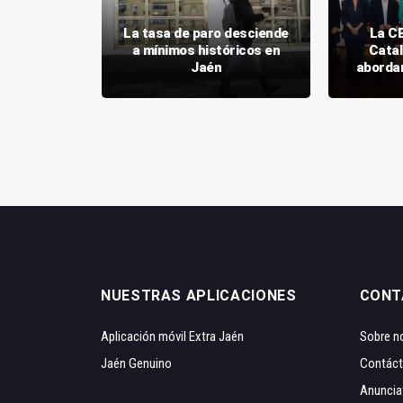
e China y
La tasa de paro desciende
La CE
itan las
a mínimos históricos en
Catal
e Picualia
Jaén
abordar
NUESTRAS APLICACIONES
CONT
Aplicación móvil Extra Jaén
Sobre n
Jaén Genuino
Contác
Anuncia