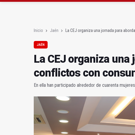
Roban joyas de la Vir
El PSOE acusa al PP de
Inicio
Jaén
La CEJ organiza una jornada para abord
JAÉN
La CEJ organiza una 
conflictos con cons
En ella han participado alrededor de cuarenta mujere