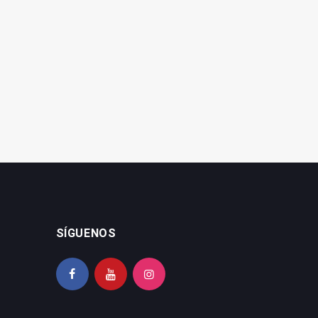
La CEJ certifica el
La CEJ destaca el
beneficio de las plantas
"empuje" empresarial a la
de biometano con alperujo
economía jiennense
SÍGUENOS