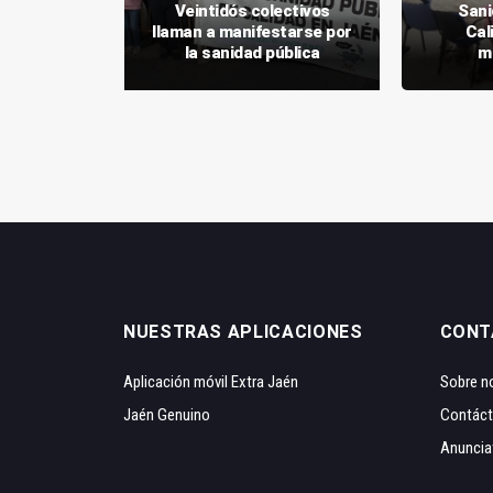
licóptero
Veintidós colectivos
Sani
relas del
llaman a manifestarse por
Cal
o Borosa
la sanidad pública
m
NUESTRAS APLICACIONES
CONT
Aplicación móvil Extra Jaén
Sobre n
Jaén Genuino
Contác
Anuncia