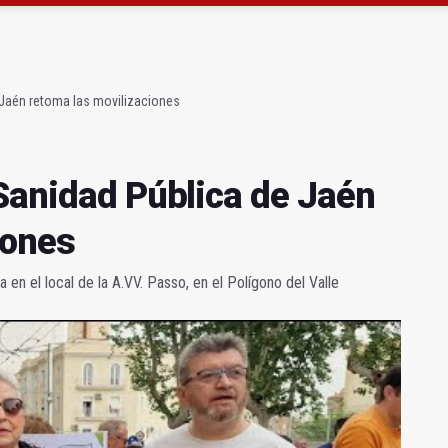
atrocinador del Real Jaén en categoría bronce
conductores del tranvía empiezan la próxima semana
 Jaén retoma las movilizaciones
 Sanidad Pública de Jaén
iones
n el local de la A.VV. Passo, en el Polígono del Valle