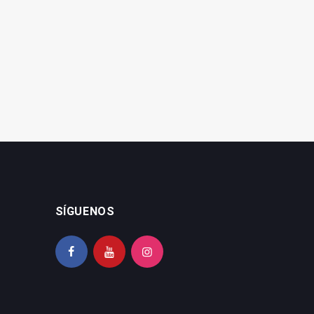
La ONCE eleva en 2025 a
impulsa una terapia con
4,07 millones su inversión
calostro en lactancia
social en la provincia
materna
SÍGUENOS