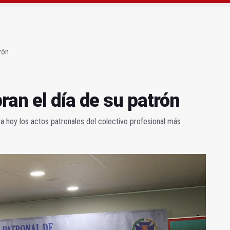
gen de la Fuensanta Coronada de Alcaudete
 "apuntarse el tanto" de los datos de empleo
rón
an el día de su patrón
ra hoy los actos patronales del colectivo profesional más