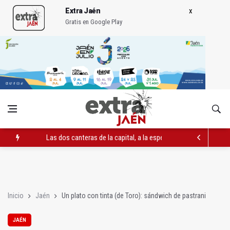
Extra Jaén
Gratis en Google Play
Las dos canteras de la capital, a la espera de que se restaure e
El PP acusa al PSOE de querer "dejar fuera" a la Junta en el Ce
Denuncian que Cazorla se queda con solo dos bomberos por 
Inicio
Jaén
Un plato con tinta (de Toro): sándwich de pastrani
JAÉN