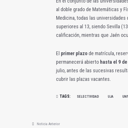
En el conjunto de las universidade
al doble grado de Matemáticas y Fí
Medicina, todas las universidades
superiores al 13, siendo Sevilla (1
calificación, mientras que Jaén oc
El
primer plazo
de matrícula, reser
permanecerá abierto
hasta el 9 de 
julio, antes de las sucesivas resul
cubrir las plazas vacantes.
TAGS:
SELECTIVIDAD
UJA
UNI
Noticia Anterior