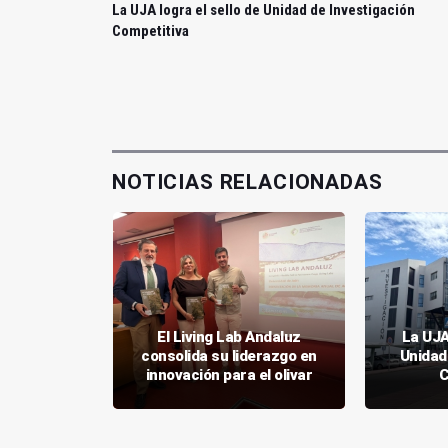
La UJA logra el sello de Unidad de Investigación
Competitiva
NOTICIAS RELACIONADAS
con Genia
El Living Lab Andaluz
La UJA
uso del
consolida su liderazgo en
Unidad
olivar
innovación para el olivar
C