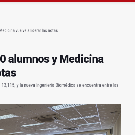
alumnos y Medicina vuelve a liderar las notas
 por estafar más de 21.000 euros con llamadas falsas
edicina vuelve a liderar las notas
80 alumnos y Medicina
otas
13,115, y la nueva Ingeniería Biomédica se encuentra entre las