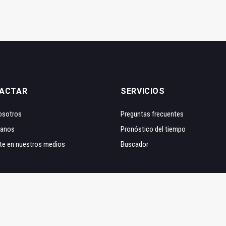
ACTAR
SERVICIOS
osotros
Preguntas frecuentes
tanos
Pronóstico del tiempo
te en nuestros medios
Buscador
onStudio
Aviso legal
|
Polít