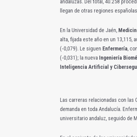
andaluzas.
Del total, 40.258 proc
llegan de otras regiones españolas
En la Universidad de Jaén,
Medicin
alta, fijada este año en un 13,115
(
-0,079)
. Le siguen
Enfermería
, co
(
-0,031)
; la nueva
Ingeniería Biom
Inteligencia Artificial y Ciberseg
Las carreras relacionadas con las 
demanda en toda Andalucía. Enferm
universitario andaluz, seguido de M