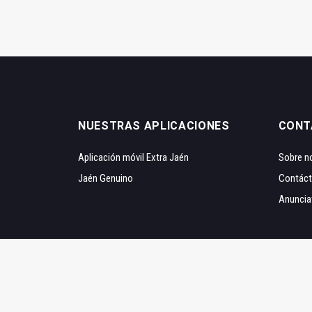
NUESTRAS APLICACIONES
CONT
Aplicación móvil Extra Jaén
Sobre n
Jaén Genuino
Contác
Anuncia
© 2020 Extra Jaén | Diseñado y desarrollado por:
Innovati