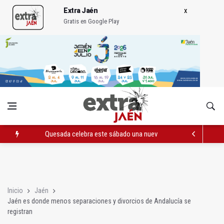
Extra Jaén
Gratis en Google Play
La Junta amplia la alerta por listeria en Granada, Jaén y Sevilla
Rubén Gómez se suma al Avanza Jaén Paraíso Interior
Quesada celebra este sábado una nueva jornada de Orgullo
Inicio
Jaén
Jaén es donde menos separaciones y divorcios de Andalucía se
registran