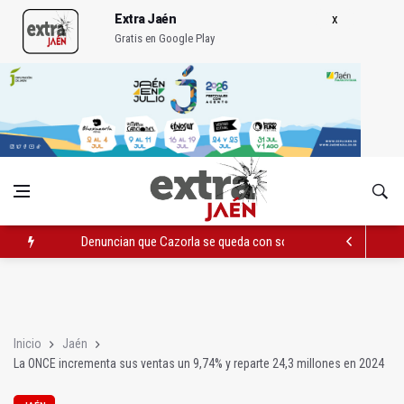
Extra Jaén
Gratis en Google Play
Denuncian que Cazorla se queda con solo dos bomberos por 
Pelea con arma blanca acaba con una menor herida en Torred
El PP acusa al PSOE de querer "dejar fuera" a la Junta en el Ce
Inicio
Jaén
La ONCE incrementa sus ventas un 9,74% y reparte 24,3 millones en 2024