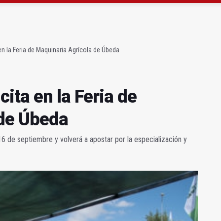
atrocinador del Real Jaén en categoría bronce
conductores del tranvía empiezan la próxima semana
n la Feria de Maquinaria Agrícola de Úbeda
ita en la Feria de
 de Úbeda
6 de septiembre y volverá a apostar por la especialización y