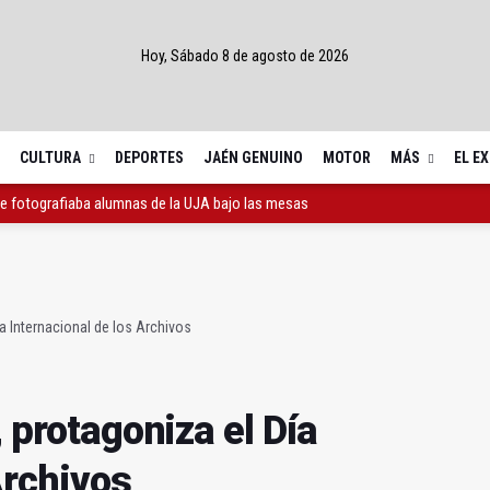
Hoy, Sábado 8 de agosto de 2026
CULTURA
DEPORTES
JAÉN GENUINO
MOTOR
MÁS
EL E
e fotografiaba alumnas de la UJA bajo las mesas
 protagoniza el Día Internacional de los Archivos
servicio de urgencias en el núcleo urbano
ía Internacional de los Archivos
, protagoniza el Día
Archivos