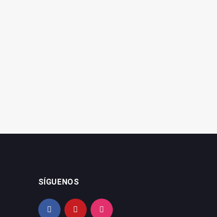
'Junio Cultural' recoge
Guillermo del Pino
múltiples actividades en el
presenta su primer libro
Museo de Jaén
'La Era del Qué'
SÍGUENOS