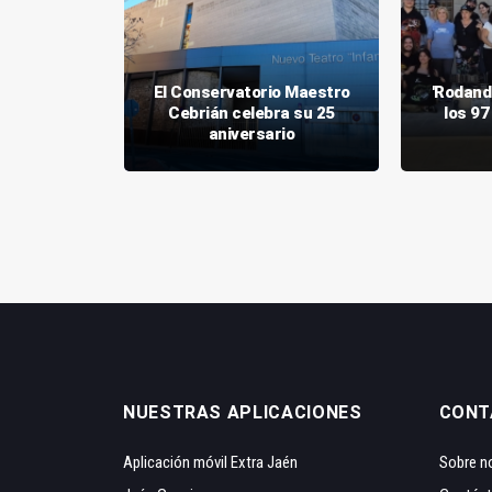
al de Jaén
El Conservatorio Maestro
'Rodando
0 años y
Cebrián celebra su 25
los 97
ptiembre
aniversario
NUESTRAS APLICACIONES
CONT
Aplicación móvil Extra Jaén
Sobre n