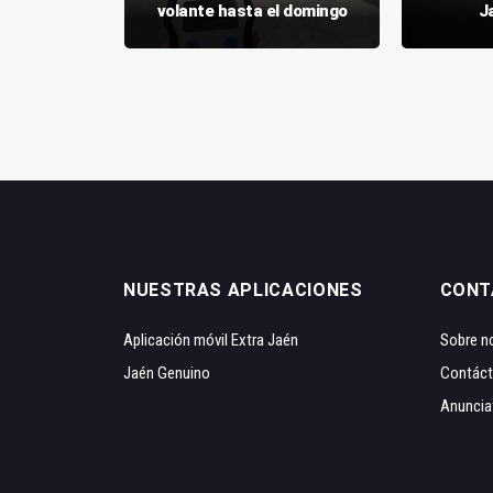
idad
volante hasta el domingo
J
NUESTRAS APLICACIONES
CONT
Aplicación móvil Extra Jaén
Sobre n
Jaén Genuino
Contác
Anuncia