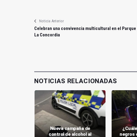
Noticia Anterior
Celebran una convivencia multicultural en el Parque
La Concordia
NOTICIAS RELACIONADAS
l de Jaén
Nueva campaña de
¿Cuále
 agentes
control de alcohol al
negros 