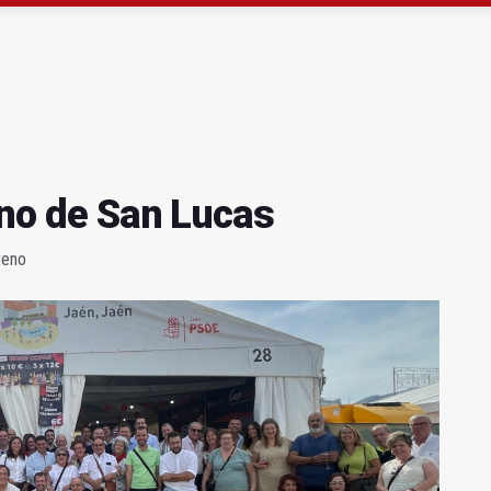
ta por listeria en Granada, Jaén y Sevilla
l Avanza Jaén Paraíso Interior
ano de San Lucas
reno