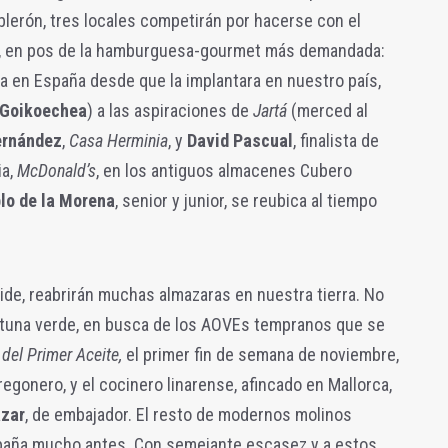
ablerón, tres locales competirán por hacerse con el
ro, en pos de la hamburguesa-gourmet más demandada:
za en España desde que la implantara en nuestro país,
 Goikoechea
) a las aspiraciones de
Jartá
(merced al
ernández
,
Casa Herminia
, y
David Pascual
, finalista de
ia,
McDonald’s
, en los antiguos almacenes Cubero
lo de la Morena
, senior y junior, se reubica al tiempo
pide, reabrirán muchas almazaras en nuestra tierra. No
eituna verde, en busca de los AOVEs tempranos que se
 del Primer Aceite,
el primer fin de semana de noviembre,
pregonero, y el cocinero linarense, afincado en Mallorca,
azar
, de embajador. El resto de modernos molinos
paña mucho antes. Con semejante escasez y a estos