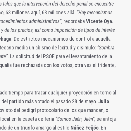
os tales que la intervención del derecho penal se encuentre
no, 63 millones aquí, 63 millones allá.
“Hay mecanismos
procedimientos administrativos”
, recordaba
Vicente Oya
.
 y de los precios, así como imposición de tipos de interés
chuga
. De estrictos mecanismos de control a aquella
ecano media un abismo de laxitud y disimulo:
“Sombra
ate”
. La solicitud del PSOE para el levantamiento de la
ualia fue rechazada con los votos, otra vez el tridente,
do tiempo para trazar cualquier proyección en torno al
der del partido más votado el pasado 28 de mayo.
Julio
rovisto del pedigrí protocolario de los que mandan, o
local en la caseta de feria
“Somos Jaén, Jaén”,
se antoja
do de un triunfo amargo al estilo
Núñez Feijóo
. En