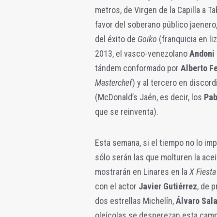
metros, de Virgen de la Capilla a T
favor del soberano público jaene
del éxito de
Goiko
(franquicia en li
2013, el vasco-venezolano
Andoni
tándem conformado por
Alberto F
Masterchef
) y al tercero en discord
(McDonald’s Jaén, es decir, los
Pab
que se reinventa).
Esta semana, si el tiempo no lo im
sólo serán las que molturen la ac
mostrarán en Linares en la
X Fiesta
con el actor
Javier Gutiérrez
, de 
dos estrellas Michelín,
Álvaro Sal
oleícolas se desperezan esta cam