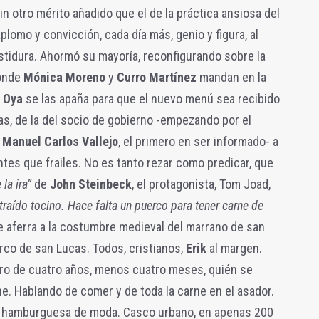
sin otro mérito añadido que el de la práctica ansiosa del
lomo y convicción, cada día más, genio y figura, al
stidura. Ahormó su mayoría, reconfigurando sobre la
donde
Mónica Moreno
y
Curro Martínez
mandan en la
 Oya
se las apaña para que el nuevo menú sea recibido
s, de la del socio de gobierno -empezando por el
,
Manuel Carlos Vallejo
, el primero en ser informado- a
ntes que frailes. No es tanto rezar como predicar, que
la ira”
de
John Steinbeck
, el protagonista, Tom Joad,
traído tocino. Hace falta un puerco para tener carne de
e aferra a la costumbre medieval del marrano de san
erco de san Lucas. Todos, cristianos,
Erik
al margen.
ro de cuatro años, menos cuatro meses, quién se
ne. Hablando de comer y de toda la carne en el asador.
 la hamburguesa de moda. Casco urbano, en apenas 200