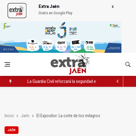
Extra Jaén
Gratis en Google Play
La Guardia Civil reforzará la seguridad el 12 de agosto por el e
Denuncian que Cazorla se queda con solo dos bomberos por 
Las dos canteras de la capital, a la espera de que se restaure e
Inicio
Jaén
El Expositor: La corte de los milagros
JAÉN