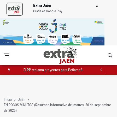
Extra Jaén
Gratis en Google Play
El PP reclama proyectos para Peñamefécit "guardados en el c
Localizan una serpiente debajo de la cama de un paciente
El Ayuntamiento estudia cambios en el tráfico por el tranvía
Inicio
Jaén
EN POCOS MINUTOS (Resumen informativo del martes, 30 de septiembre
de 2025)