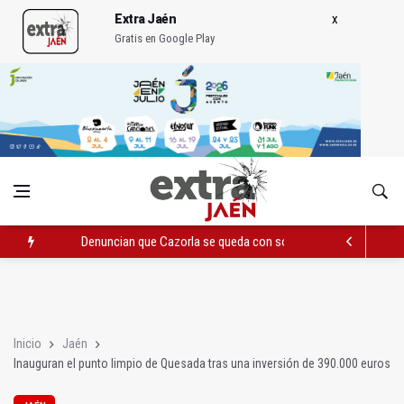
Extra Jaén
Gratis en Google Play
Denuncian que Cazorla se queda con solo dos bomberos por 
Pelea con arma blanca acaba con una menor herida en Torred
El PP acusa al PSOE de querer "dejar fuera" a la Junta en el Ce
Inicio
Jaén
Inauguran el punto limpio de Quesada tras una inversión de 390.000 euros