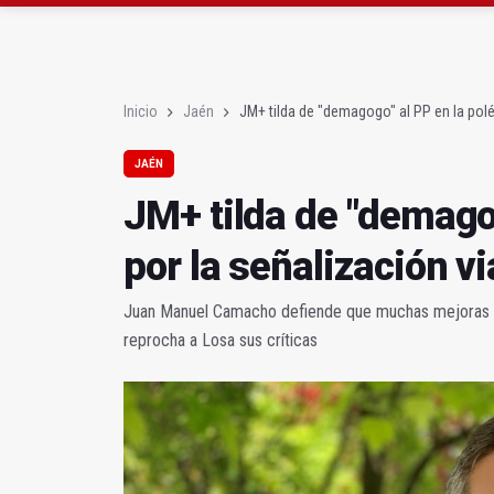
El PSOE critica el "des
El Hospital de Jaén ha
Inicio
Jaén
JM+ tilda de "demagogo" al PP en la polé
JAÉN
JM+ tilda de "demago
por la señalización vi
Juan Manuel Camacho defiende que muchas mejoras 
reprocha a Losa sus críticas