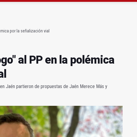
precio" de la Junta al Cetedex
bilita un espacio para consultas de Genética
mica por la señalización vial
go" al PP en la polémica
al
en Jaén partieron de propuestas de Jaén Merece Más y