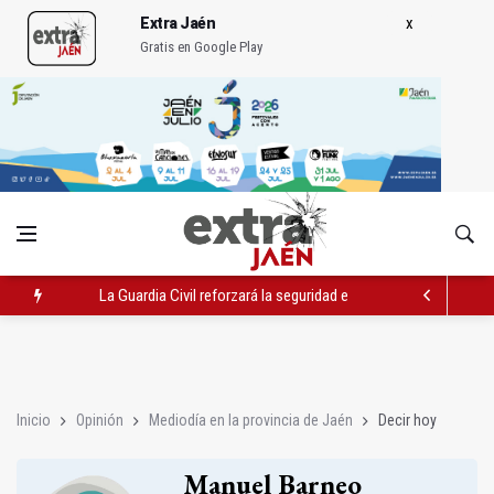
Extra Jaén
Gratis en Google Play
La Guardia Civil reforzará la seguridad el 12 de agosto por el e
Denuncian que Cazorla se queda con solo dos bomberos por 
Las dos canteras de la capital, a la espera de que se restaure e
Inicio
Opinión
Mediodía en la provincia de Jaén
Decir hoy
Manuel Barneo