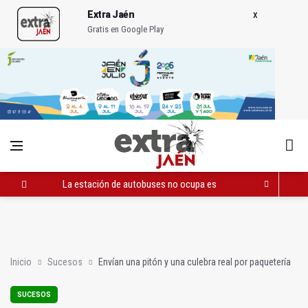
Extra Jaén
Gratis en Google Play
La estación de autobuses no ocupa espacio: llena de vida el c
Envían una pitón y una culebra real por paquetería
Un líder que sigue a otros
Inicio
Sucesos
Envían una pitón y una culebra real por paquetería
SUCESOS