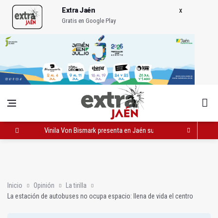
Extra Jaén
Gratis en Google Play
Vinila Von Bismark presenta en Jaén su espectáculo 'La última
La estación de autobuses no ocupa espacio: llena de vida el c
Equilicuá
Inicio
Opinión
La tirilla
La estación de autobuses no ocupa espacio: llena de vida el centro