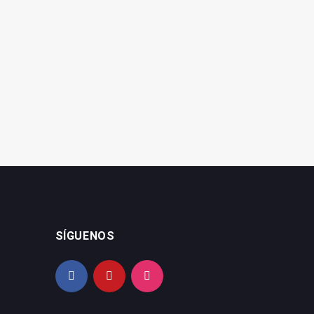
La nueva estrategia
Cazorla se prepara para
OleotourJaén ofrece 170
revivir su leyenda de la
experiencias
Tragantía
SÍGUENOS