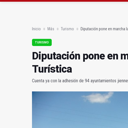
Diputación pone en mar
Latorre valora la “ges
Inicio
Más
Turismo
Diputación pone en marcha la 
TURISMO
Diputación pone en ma
Turística
Cuenta ya con la adhesión de 94 ayuntamientos jienn