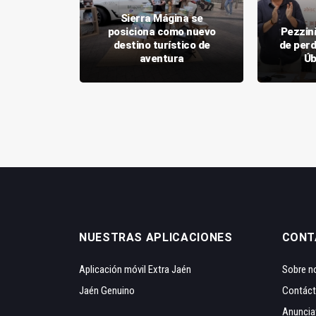
Sierra Mágina se
 una guía
posiciona como nuevo
Pezzini
r a conocer
destino turístico de
de perd
onio
aventura
Úb
NUESTRAS APLICACIONES
CONT
Aplicación móvil Extra Jaén
Sobre n
Jaén Genuino
Contác
Anuncia