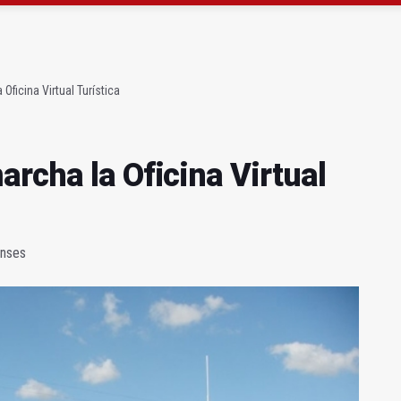
cha la Oficina Virtual Turística
tión ejemplar” de Paco Reyes
Oficina Virtual Turística
rcha la Oficina Virtual
enses