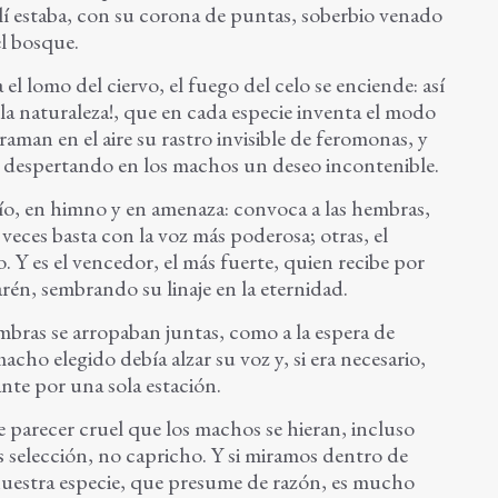
lí estaba, con su corona de puntas, soberbio venado
el bosque.
l lomo del ciervo, el fuego del celo se enciende: así
 la naturaleza!, que en cada especie inventa el modo
aman en el aire su rastro invisible de feromonas, y
lo, despertando en los machos un deseo incontenible.
fío, en himno y en amenaza: convoca a las hembras,
A veces basta con la voz más poderosa; otras, el
. Y es el vencedor, el más fuerte, quien recibe por
arén, sembrando su linaje en la eternidad.
embras se arropaban juntas, como a la espera de
acho elegido debía alzar su voz y, si era necesario,
ante por una sola estación.
parecer cruel que los machos se hieran, incluso
es selección, no capricho. Y si miramos dentro de
uestra especie, que presume de razón, es mucho