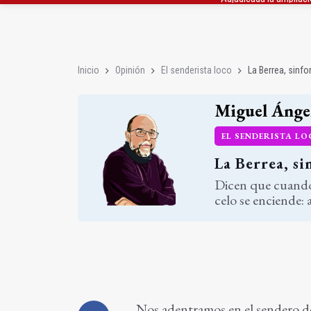
El Centro de Transfusi
La Junta convoca ayuda
Inicio
Opinión
El senderista loco
La Berrea, sinf
Miguel Ánge
EL SENDERISTA L
La Berrea, si
Dicen que cuando 
celo se enciende: 
Nos adentramos en el sendero de