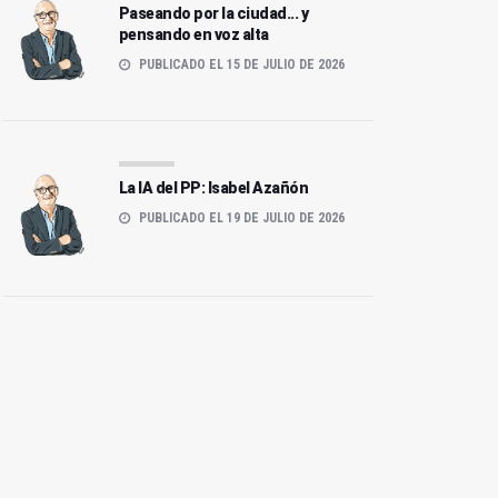
Paseando por la ciudad... y
pensando en voz alta
PUBLICADO EL 15 DE JULIO DE 2026
La IA del PP: Isabel Azañón
PUBLICADO EL 19 DE JULIO DE 2026
os Poyos de la Mesa: el
La Aliseda: un susurro verde en
alcón donde nace el viento
Despeñaperros