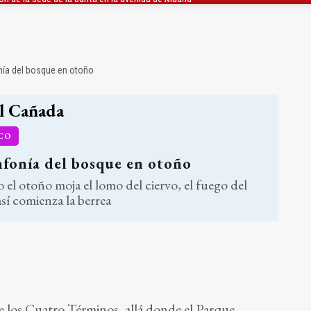
ón organiza 42 colectas de sangre en la provincia
s para facilitar la contratación indefinida
onía del bosque en otoño
l Cañada
OCO
nfonía del bosque en otoño
el otoño moja el lomo del ciervo, el fuego del
así comienza la berrea
 los Cuatro Términos, allá donde el Parque