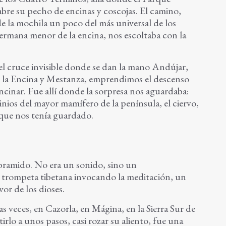
abre su pecho de encinas y coscojas. El camino,
de la mochila un poco del más universal de los
hermana menor de la encina, nos escoltaba con la
 el cruce invisible donde se dan la mano Andújar,
e la Encina y Mestanza, emprendimos el descenso
ncinar. Fue allí donde la sorpresa nos aguardaba:
ios del mayor mamífero de la península, el ciervo,
que nos tenía guardado.
 bramido. No era un sonido, sino un
a trompeta tibetana invocando la meditación, un
or de los dioses.
veces, en Cazorla, en Mágina, en la Sierra Sur de
irlo a unos pasos, casi rozar su aliento, fue una