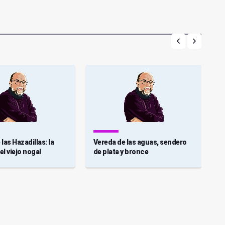
las Hazadillas: la
Vereda de las aguas, sendero
L
l viejo nogal
de plata y bronce
b