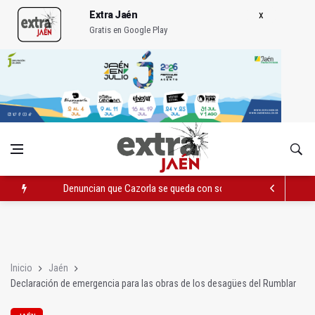
Extra Jaén
Gratis en Google Play
Denuncian que Cazorla se queda con solo dos bomberos por 
Pelea con arma blanca acaba con una menor herida en Torred
El PP acusa al PSOE de querer "dejar fuera" a la Junta en el Ce
Inicio
Jaén
Declaración de emergencia para las obras de los desagües del Rumblar