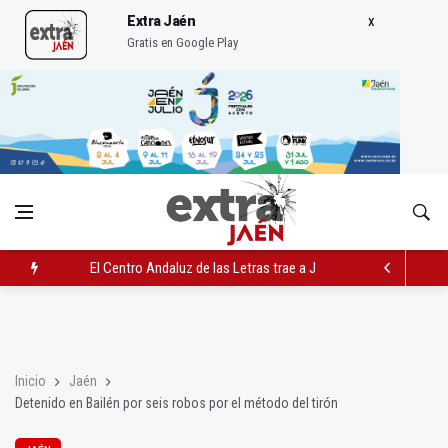
Extra Jaén
Gratis en Google Play
El Centro Andaluz de las Letras trae a Jaén al filósofo Omar L
Roban joyas de la Virgen de la Fuensanta Coronada de Alcaud
El PSOE acusa al PP de "apuntarse el tanto" de los datos de 
Inicio
Jaén
Detenido en Bailén por seis robos por el método del tirón