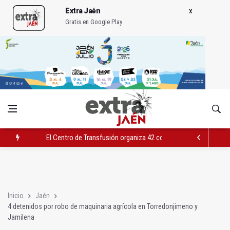
Extra Jaén
Gratis en Google Play
El Centro de Transfusión organiza 42 colectas de sangre en la 
El PSOE celebra la aprobación de la nueva Ley de Cribado Neo
Expohuelma celebra del 27 al 30 su XLI edición
Inicio
Jaén
4 detenidos por robo de maquinaria agrícola en Torredonjimeno y
Jamilena