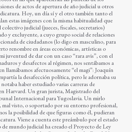
siones de actos de apertura de año judicial u otros
icatura. Hoy, un día sí y el otro también tanto el
alan estas imágenes con la misma habitualidad que
 colectivo judicial (jueces, fiscales, secretarios)
ado y excluyente, a cuyo grupo social de relaciones
ccionada de ciudadanos (lo digo en masculino, para
erto renombre en áreas económicas, artísticas o
 mi juventud de dar con un caso “rara avis”, con el
aduros y desafectos al régimen, nos sentábamos a
ien llamábamos afectuosamente “el magi”: Joaquín
mpartía la desafección política, pero le adornaba su
e notaba haber estudiado varias carreras de
n Harvard. Un gran jurista, Magistrado del
bunal Internacional para Yugoslavia. Un mirlo
, mal visto, o soportado por su entorno profesional,
os la posibilidad de que figuras como él, pudieran
dicatura. Viene a cuenta este preámbulo por el estado
o de mundo judicial ha creado el Proyecto de Ley