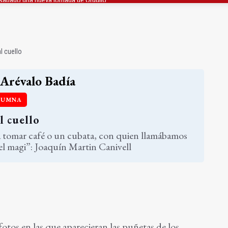
ta por listeria en Granada, Jaén y Sevilla
l Avanza Jaén Paraíso Interior
l cuello
Arévalo Badía
LUMNA
l cuello
 tomar café o un cubata, con quien llamábamos
l magi”: Joaquín Martin Canivell
 fotos en las que aparecieran las puñetas de los