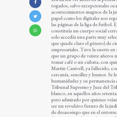
togados, salvo excepcionales oca
acontecimientos magnos de la jud
papel como los digitales nos reg
las páginas de la liga de futbol. El
constituía un cuerpo social cerr
solo accedía una parte muy sele
que quede claro el género) de ci
empresariales. Tuve la suerte en
que un grupo de veinte añeros m
tomar café o un cubata, con qu
Martin Canivell, ya fallecido, co
cercanía, sencillez y humor. Se l
humanidades y su permanencia e
Tribunal Supremo y Juez del Tri
blanco, en aquellos años setenta
pero admirado por quienes veíam
ser un revulsivo futuro de la ju
de desasosiego que en el entorn