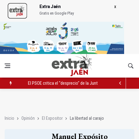
Extra Jaén
Gratis en Google Play
El PSOE critica el "desprecio" de la Junta al Cetedex
Latorre incide en el apoyo a proyectos de cooperación
El Hospital Médico Quirúrgico renueva la zona de espera de la 
Inicio
Opinión
El Expositor
La libertad al carajo
Manuel Expósito