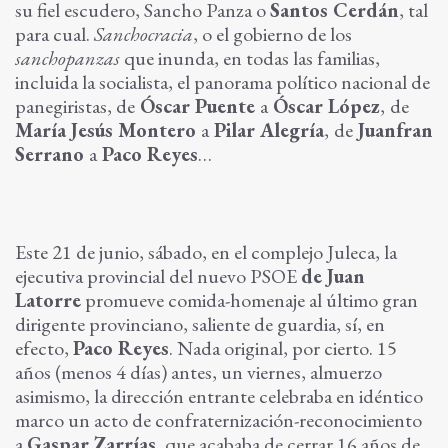
su fiel escudero, Sancho Panza o
Santos Cerdán
, tal
para cual.
Sanchocracia
, o el gobierno de los
sanchopanzas
que inunda, en todas las familias,
incluida la socialista, el panorama político nacional de
panegiristas, de
Óscar Puente
a
Óscar López
,
de
María Jesús Montero
a
Pilar Alegría
,
de
Juanfran
Serrano
a
Paco Reyes
…
Este 21 de junio, sábado, en el complejo Juleca, la
ejecutiva provincial del nuevo PSOE
de Juan
Latorre
promueve comida-homenaje al último gran
dirigente provinciano, saliente de guardia, sí, en
efecto,
Paco Reyes
. Nada original, por cierto. 15
años (menos 4 días) antes, un viernes, almuerzo
asimismo, la dirección entrante celebraba en idéntico
marco un acto de confraternización-reconocimiento
a
Gaspar Zarrías
, que acababa de cerrar 16 años de