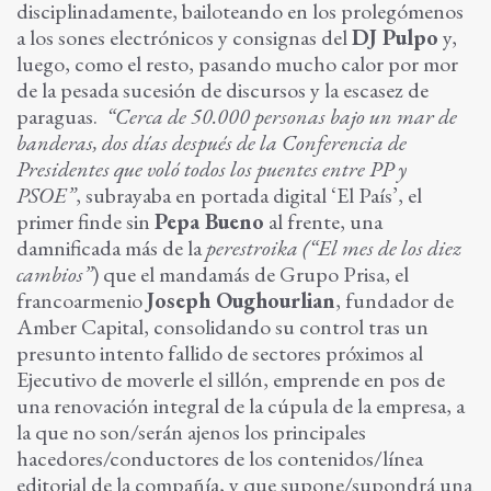
disciplinadamente, bailoteando en los prolegómenos
a los sones electrónicos y consignas del
DJ Pulpo
y,
luego, como el resto, pasando mucho calor por mor
de la pesada sucesión de discursos y la escasez de
paraguas.
“Cerca de 50.000 personas bajo un mar de
banderas, dos días después de la Conferencia de
Presidentes que voló todos los puentes entre PP y
PSOE”
, subrayaba en portada digital ‘El País’, el
primer finde sin
Pepa Bueno
al frente, una
damnificada más de la
perestroika
(“El mes de los diez
cambios”
) que el mandamás de Grupo Prisa, el
francoarmenio
Joseph Oughourlian
, fundador de
Amber Capital, consolidando su control tras un
presunto intento fallido de sectores próximos al
Ejecutivo de moverle el sillón, emprende en pos de
una renovación integral de la cúpula de la empresa, a
la que no son/serán ajenos los principales
hacedores/conductores de los contenidos/línea
editorial de la compañía, y que supone/supondrá una