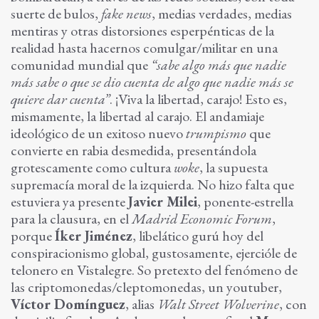
suerte de bulos,
fake news
, medias verdades, medias
mentiras y otras distorsiones esperpénticas de la
realidad hasta hacernos comulgar/militar en una
comunidad mundial que
“sabe algo más que nadie
más sabe o que se dio cuenta de algo que nadie más se
quiere dar cuenta”
. ¡Viva la libertad, carajo! Esto es,
mismamente, la libertad al carajo. El andamiaje
ideológico de un exitoso nuevo
trumpismo
que
convierte en rabia desmedida, presentándola
grotescamente como cultura
woke
, la supuesta
supremacía moral de la izquierda. No hizo falta que
estuviera ya presente
Javier Milei
, ponente-estrella
para la clausura, en el
Madrid Economic Forum
,
porque
Íker Jiménez
, libelático gurú hoy del
conspiracionismo global, gustosamente, ejercióle de
telonero en Vistalegre. So pretexto del fenómeno de
las criptomonedas/cleptomonedas, un youtuber,
Víctor Domínguez
, alias
Walt Street Wolverine
, con