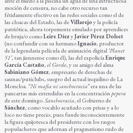
ante el miedo a la piscina sin agua de una infructuosa
moción de censura, no cabe otro recurso tan
fétidamente efectivo en las redes sociales como el de
las cloacas del Estado, las de
Villarejo
y la policía
patriótica, ahora torpemente emulado por aprendices
de bruja/o como
Leire Díez
y
Javier Pérez Dolset
(no confundir con su hermano
Ignacio
, productor
de la legendaria película de animación digital
‘Planet
51’
, tan jiennense como él), las del expolicía
Enrique
García Castaño
,
el Gordo
, y su amigo del alma
Sabiniano Gómez
, empresario de derechas de
saunas/puticlubs, suegro del actual inquilino de La
Moncloa.
“Ni mafia ni sanchocracia”
era una de las
pancartas más extendidas en la concentración
pepera
de este domingo.
Sanchocracia
, el Gobierno de
Sánchez
, como vocablo acuñado con prisas y a lo
loco no tiene precio, pues funde inconscientemente
la figura quijotesca del presidente con los rasgos
populacheros que adornan el pragmatismo rudo de