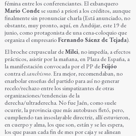
fémina entre los conferenciantes. El exbanquero
Mario Conde
se sumó a priori a los créditos, aunque
finalmente sin pronunciar charla (Está anunciado, no
obstante, muy pronto, aquí, en Andújar, este 19 de
junio, como protagonista de una cena-coloquio que
organiza el empresario
Fernando Sáenz de Tejada
).
El broche crepuscular de
Milei
, no impedía, a efectos
prácticos, asistir por la mañana, en Plaza de España, a
la manifestación convocada por el PP de
Feijóo
contra el
sanchismo
. Era mejor, recomendaban, no
enarbolar enseñas del partido para así no generar
recelo/rechazo entre los simpatizantes de otras
organizaciones/tendencias de la
derecha/ultraderecha. No fue Jaén, como suele
ocurrir, la provincia que más autobuses fletó, pero,
cumpliendo tan insoslayable directriz, allí estuvieron,
en cuerpo y alma, los que son, están y se les espera,
los que pasan cada fin de mes por caja y se alinean