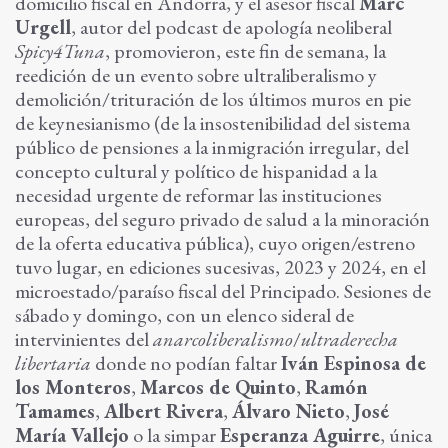
domicilio fiscal en Andorra, y el asesor fiscal
Marc
Urgell
, autor del podcast de apología neoliberal
Spicy4Tuna
, promovieron, este fin de semana, la
reedición de un evento sobre ultraliberalismo y
demolición/trituración de los últimos muros en pie
de keynesianismo (de la insostenibilidad del sistema
público de pensiones a la inmigración irregular, del
concepto cultural y político de hispanidad a la
necesidad urgente de reformar las instituciones
europeas, del seguro privado de salud a la minoración
de la oferta educativa pública), cuyo origen/estreno
tuvo lugar, en ediciones sucesivas, 2023 y 2024, en el
microestado/paraíso fiscal del Principado. Sesiones de
sábado y domingo, con un elenco sideral de
intervinientes del
anarcoliberalismo
/
ultraderecha
libertaria
donde no podían faltar
Iván Espinosa de
los Monteros
,
Marcos de Quinto
,
Ramón
Tamames
,
Albert Rivera
,
Álvaro Nieto
,
José
María Vallejo
o la simpar
Esperanza Aguirre
, única