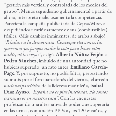
“gestión más vertical y controlada de los medios del
grupo”. Menos seguidismo gubernamental a partir de
ahora, interpreta maliciosamente la competencia.
Pareciera la campaña publicitaria de Cepsa/Moeve
despidiéndose cariñosamente de sus (combustibles)
fósiles. ¿Más cambios inminentes, de arriba a abajo?
“Ríndase a la democracia. Convoque elecciones, las
queremos ya, porque nadie le voto para hacer esto;
nadie, ni los suyos”
, exigía
Alberto Núñez Feijóo
a
Pedro Sánchez
, imbuido de una autoridad que no
hubiera superado, un rato antes,
Emiliano García-
Page
. Y, por supuesto, no podía faltar, pretextando
su mutis por el foro barcelonés del viernes, el arreón
nacionalpatriótico
de la lideresa madrileña,
Isabel
Díaz Ayuso
:
“España no es plurinacional. No somos
extranjeros en nuestra casa”
. Con las encuestas
profetizando una alternativa de poder que superaría
en las urnas, conjunción PP-Vox, los 190 escaños, y