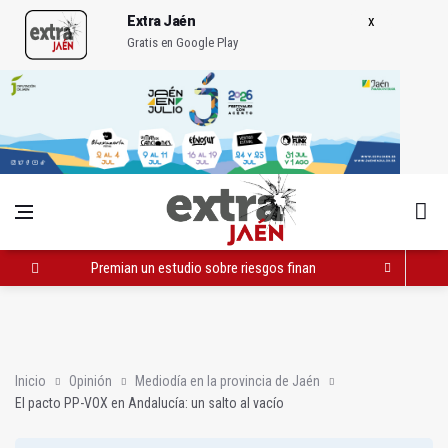
Extra Jaén
Gratis en Google Play
Premian un estudio sobre riesgos financieros en almazaras c
Isabel Cano-Caballero dejará su acta de concejala en el Ayun
JM+ alerta de que Jaén pierde población y exigen medidas a E
Inicio
Opinión
Mediodía en la provincia de Jaén
El pacto PP-VOX en Andalucía: un salto al vacío