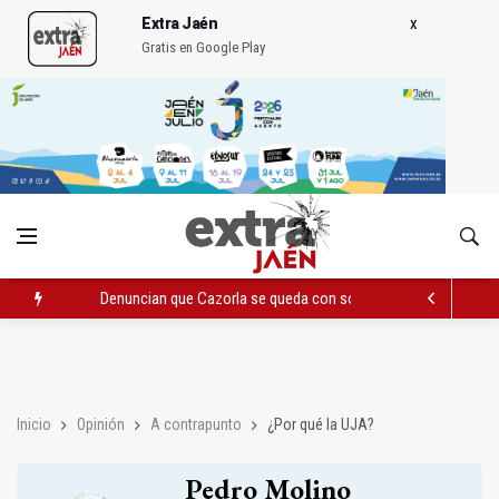
Extra Jaén
Gratis en Google Play
Denuncian que Cazorla se queda con solo dos bomberos por 
Pelea con arma blanca acaba con una menor herida en Torred
El PP acusa al PSOE de querer "dejar fuera" a la Junta en el Ce
Inicio
Opinión
A contrapunto
¿Por qué la UJA?
Pedro Molino