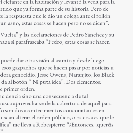
l elefante en la habitación y levantó la veda para la
rtido que ya forma parte de su historia. Pero de
 la respuesta que le dio un colega ante el follón
un asno, estas cosas se hacen pero no se dicen”.
 Vuelta” y las declaraciones de Pedro Sánchez y su
ba si parafraseaba “Pedro, estas cosas se hacen
 puede dar otra visión al asunto y desde luego
 esos gazpachos que se hacen pasar por noticias u
idora genocidio, Jesse Owens, Naranjito, los Black
e da al botón “ Ni puta idea”. Dos elementos:
e primer orden.
ncidencia sino una consecuencia de tal
usca aprovecharse de la cobertura de aquél para
 No son dos acontecimientos concomitantes en
uscan alterar el orden público, otra cosa es que lo
ífica” me lleva a Robespierre: “¿Entonces...queréis
”.