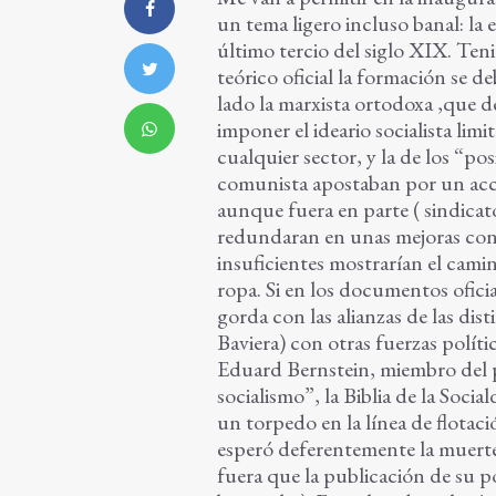
un tema ligero incluso banal: la
último tercio del siglo XIX. Te
teórico oficial la formación se 
lado la marxista ortodoxa ,que de
imponer el ideario socialista li
cualquier sector, y la de los “posi
comunista apostaban por un acces
aunque fuera en parte ( sindicat
redundaran en unas mejoras condi
insuficientes mostrarían el cami
ropa. Si en los documentos oficiale
gorda con las alianzas de las dis
Baviera) con otras fuerzas políti
Eduard Bernstein, miembro del p
socialismo”, la Biblia de la Soc
un torpedo en la línea de flotac
esperó deferentemente la muerte 
fuera que la publicación de su p