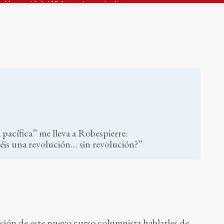
a se queda con solo dos bomberos por turno
capital, a la espera de que se restaure el terreno
 pacífica” me lleva a Robespierre:
éis una revolución… sin revolución?”
ción de este nuevo curso columnista hablarles de