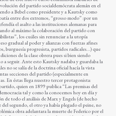
 evolución del partido socialdemócrata alemán en el
niendo a Bebel como presidente y a Kautsky como
debatía entre dos extremos, “grosso modo” :por un
fendía el asalto a las instituciones alemanas para
mitando al máximo la colaboración del partido con
bilistas”, los cuáles sin renunciar a la utopía
o gradual al poder y alianzas con fuerzas afines
os, burguesía progresista, partidos radicales…) que
ciones de la clase obrera pues si bien siendo
no a seguir. Ante esto Kautsky nadaba y guardaba la
s no se salía de la doctrina oficial hacía la vista
tintas secciones del partido (especialmente en
cas. En éstas llega nuestro tercer protagonista:
artido, quien en 1899 publica “Las premisas del
ialdemocracia tal y como la conocemos hoy en día y
ión de todo el análisis de Marx y Engels (de hecho
del segundo, el otro ya había plegado el peine, no
olémica obra adelantara la muerte de Federico por el