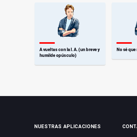
A vueltas con la I. A. (un breve y
No sé que
humilde opúsculo)
NUESTRAS APLICACIONES
CONT