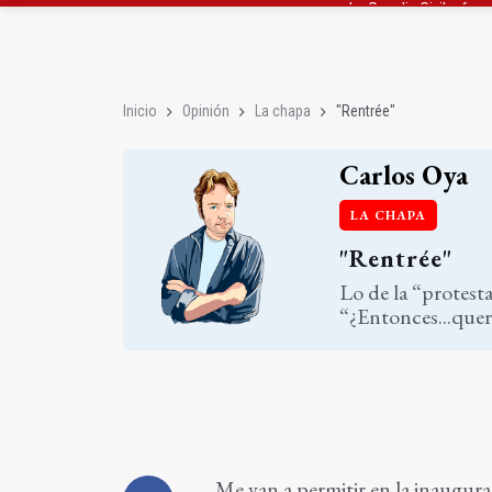
Denuncian que Cazorl
Las dos canteras de la 
Inicio
Opinión
La chapa
"Rentrée"
Carlos Oya
LA CHAPA
"Rentrée"
Lo de la “protesta
“¿Entonces...quer
Me van a permitir en la inaugura