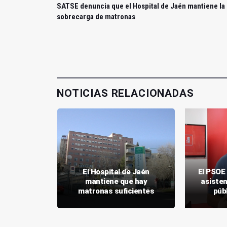
SATSE denuncia que el Hospital de Jaén mantiene la
sobrecarga de matronas
NOTICIAS RELACIONADAS
ta celebra
El Hospital de Jaén
El PSOE
 mobiliario
mantiene que hay
asisten
bertad
matronas suficientes
púb